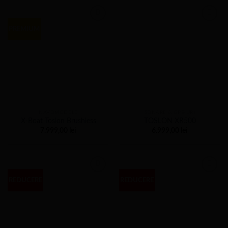
PREMIUM
NAVOMODELE
SONARE & GPS-URI
X-Boat Toslon Brushless
TOSLON XR500
7.999,00
lei
6.999,00
lei
REDUCERE
REDUCERE