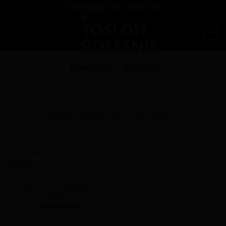
Sări
Livrare rapidă în 24h / Plata în rate
la
conținut
0
BRANDURI
/
TOSLON
FILTREAZĂ
NAVOMODELE
X-Boat Toslon Brushless +
XR500
14.499,00
lei