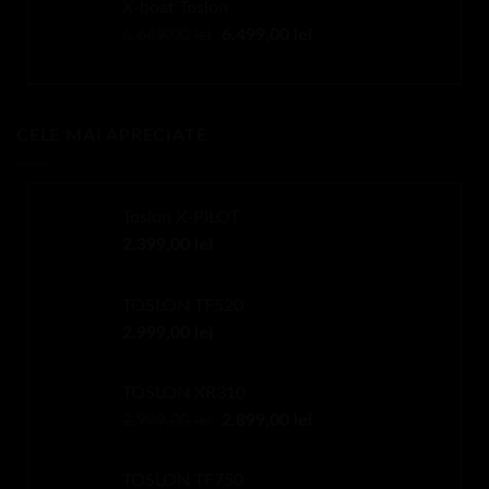
X-boat Toslon
fost:
2.899,00 lei.
Prețul
Prețul
6.669,00
lei
6.499,00
lei
2.999,00 lei.
inițial
curent
a
este:
fost:
6.499,00 lei.
6.669,00 lei.
CELE MAI APRECIATE
Toslon X-PILOT
2.399,00
lei
TOSLON TF520
2.999,00
lei
TOSLON XR310
Prețul
Prețul
2.999,00
lei
2.899,00
lei
inițial
curent
a
este:
TOSLON TF750
fost:
2.899,00 lei.