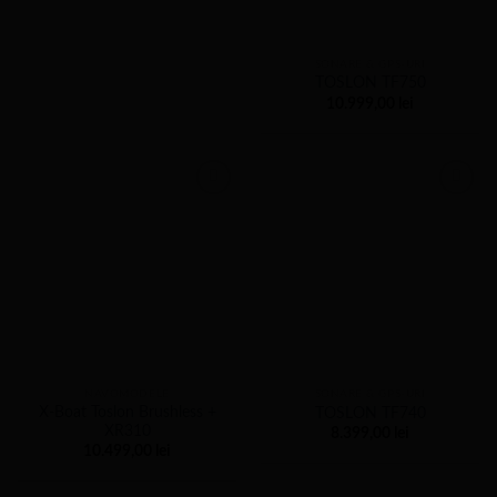
SONARE & GPS-URI
TOSLON TF750
10.999,00
lei
NAVOMODELE
SONARE & GPS-URI
X-Boat Toslon Brushless +
TOSLON TF740
XR310
8.399,00
lei
10.499,00
lei