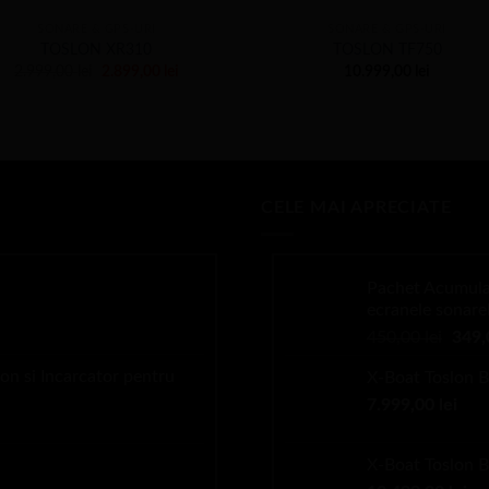
SONARE & GPS-URI
SONARE & GPS-URI
TOSLON XR310
TOSLON TF750
Prețul
Prețul
2.999,00
lei
2.899,00
lei
10.999,00
lei
inițial
curent
a
este:
fost:
2.899,00 lei.
2.999,00 lei.
CELE MAI APRECIATE
Pachet Acumulat
ecranele sonare
ul
Preț
nt
450,00
lei
349
iniția
:
on si Incarcator pentru
X-Boat Toslon B
a
9,00 lei.
7.999,00
lei
fost:
450,0
X-Boat Toslon 