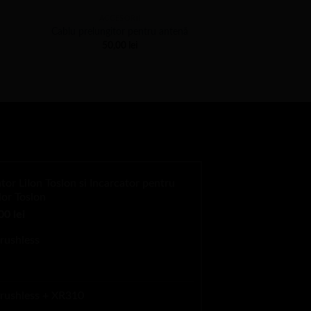
ACCESORII
SONARE & 
Cablu prelungitor pentru antenă
TOSLON 
50,00
lei
8.399,
or LiIon Toslon si Incarcator pentru
lor Toslon
ul
Prețul
,00
lei
l
curent
rushless
este:
349,00 lei.
0 lei.
Brushless + XR310