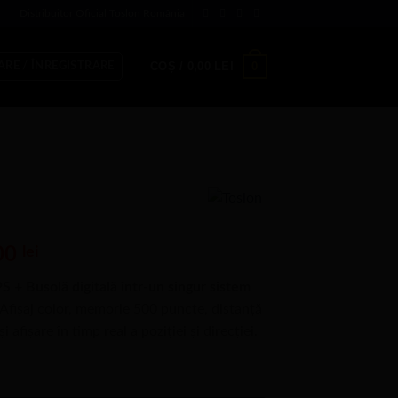
Distribuitor Oficial Toslon România
0
COȘ /
0,00
LEI
ARE / ÎNREGISTRARE
Prețul
00
lei
curent
 Busolă digitală într-un singur sistem
este:
Afișaj color, memorie 500 puncte, distanță
3.299,00 lei.
fișare în timp real a poziției și direcției.
0 lei.