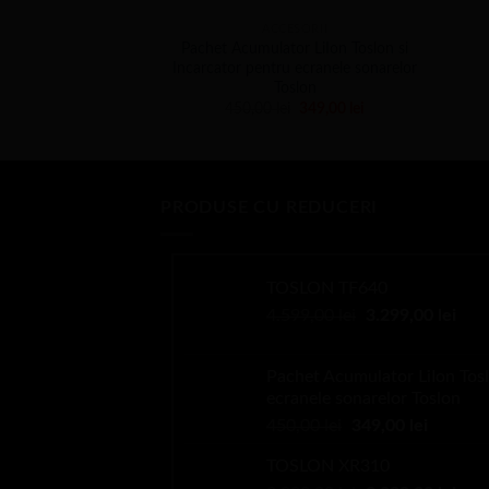
ACCESORII
Pachet Acumulator LiIon Toslon si
Incarcator pentru ecranele sonarelor
Toslon
Prețul
Prețul
450,00
lei
349,00
lei
inițial
curent
a
este:
fost:
349,00 lei.
450,00 lei.
PRODUSE CU REDUCERI
TOSLON TF640
Prețul
Preț
4.599,00
lei
3.299,00
lei
inițial
cure
a
este
Pachet Acumulator LiIon Tosl
fost:
3.29
ecranele sonarelor Toslon
4.599,00 lei.
Prețul
Prețul
450,00
lei
349,00
lei
inițial
curent
TOSLON XR310
a
este: