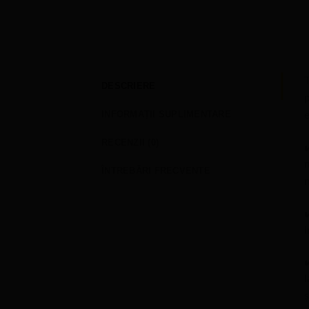
T
DESCRIERE
p
INFORMAȚII SUPLIMENTARE
e
RECENZII (0)
✔
m
ÎNTREBĂRI FRECVENTE
n
✔
i
✔
l
ș