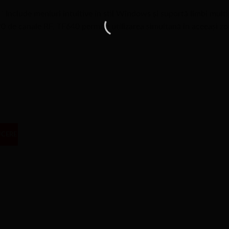
 Include meniuri intuitive în stil Windows și suportă limbi mult
0 de canale RF, TF640 permite utilizarea simultană în aceeași zo
UCERE