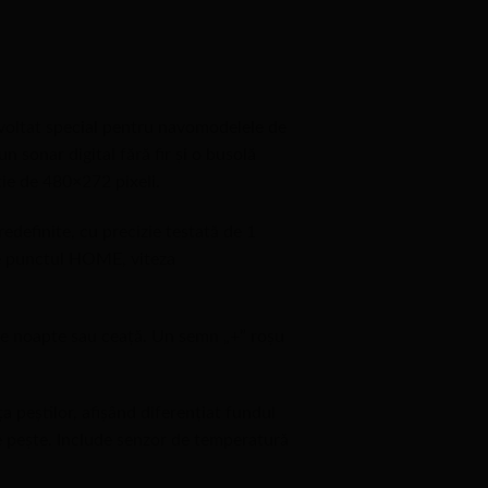
oltat special pentru navomodelele de
 sonar digital fără fir și o busolă
ție de 480×272 pixeli.
edefinite, cu precizie testată de 1
 de punctul HOME, viteza
 de noapte sau ceață. Un semn „+” roșu
a peștilor, afișând diferențiat fundul
de pește. Include senzor de temperatură
.