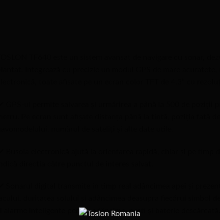
OSLON TF640 este un sistem avansat de navigare cu sonar, dezv
lantat. Integrează cu precizie un modul GPS de mare acuratețe, un
lectronică, toate afisate pe un ecran color TFT de 4,3” cu rezolu
️ GPS-ul permite salvarea și urmărirea a până la 500 de poziții pr
etru. Pe ecran sunt afișate distanța până la țintă, poziția față
avomodelului, numărul de sateliți și alte date utile.
️ Busola electronică ajută la orientarea rapidă, chiar și pe timp
ndică direcția către punctul de interes salvat.
️ Sonarul digital transmite în timp real adâncimea apei și prezenț
acului, duritatea solului și adâncimea deasupra fiecărui simbol 
i alarme inteligente pentru adâncime, pești și baterie descărcată