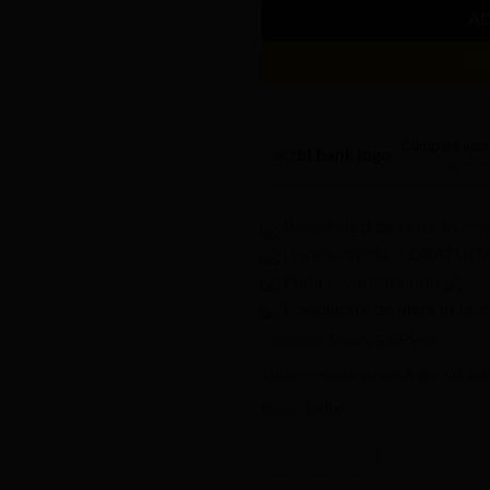
A
C
Cumpără acum,
de la 1
Beneficiezi de retur
în con
Livrare rapida si
GRATUIT
Plata securizată prin
Posibilitate de plată în rat
Categorie:
Sonare & GPS-uri
Etichete:
sonar
,
sonare & gps-uri
,
tos
Brand:
Toslon