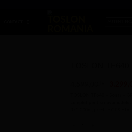
A
CONTACT
AUTENTIFIC
TOSLON TF640
Prețul
4.599,00
lei
3.299,
inițial
TOSLON TF640 – Sonar + GPS +
a
complet pentru navomodele.
fost:
R/C 300m, precizie GPS ±1m și a
4.599,0
Cantitate TOSLON TF640