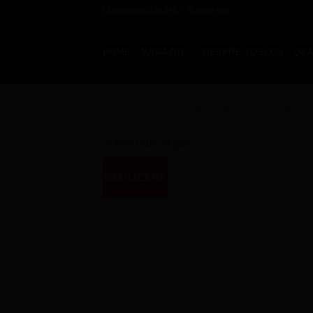
Sări
Livrare rapidă în 24h / Plata în rate
la
conținut
HOME
MAGAZIN
DESPRE TOSLON
Q&
MAGAZIN
/
SONARE & GPS-URI
REDUCERE