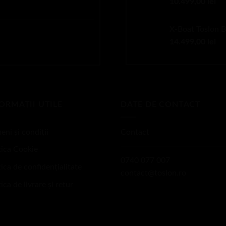
ul
10.499,00
lei
ei.
nt
:
X-Boat Toslon 
9,00 lei.
ul
14.499,00
lei
nt
:
9,00 lei.
ORMAȚII UTILE
DATE DE CONTACT
eni și condiții
Contact
tica Cookie
0740 077 007
tica de confidențialitate
contact@toslon.ro
tica de livrare și retur