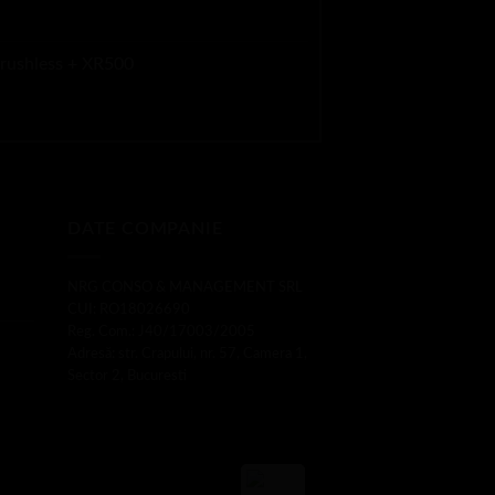
Brushless + XR500
DATE COMPANIE
NRG CONSO & MANAGEMENT SRL
CUI: RO18026690
Reg. Com.: J40/17003/2005
Adresă: str. Crapului, nr. 57, Camera 1,
Sector 2, Bucuresti