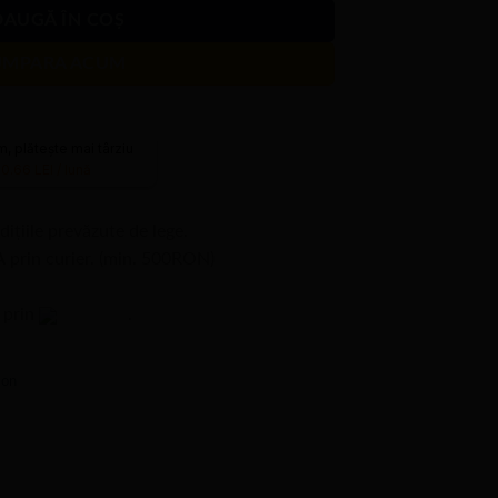
DAUGĂ ÎN COȘ
UMPARA ACUM
 plătește mai târziu
20.66 LEI / lună
dițiile prevăzute de lege.
A
prin curier. (min. 500RON)
e prin
.
lon