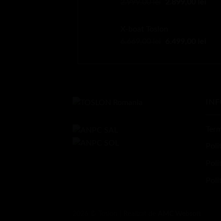
Prețul
Preț
2.999,00
lei
fost:
2.899,00
349,00 l
lei
inițial
cure
450,00 lei.
a
este
X-boat Toslon
fost:
2.89
Prețul
Preț
6.669,00
lei
6.499,00
lei
2.999,00 lei.
inițial
cure
a
este
fost:
6.49
6.669,00 lei.
INF
Term
Poli
Poli
Poli
2026 © Toslon | Realizat de
AMC Websoft