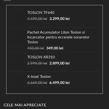
TOSLON TF640
Prețul
Prețul
4.599,00
lei
3.299,00
lei
inițial
curent
a
este:
Pachet Acumulator LiIon Toslon si
fost:
3.299,00 lei.
Incarcator pentru ecranele sonarelor
4.599,00 lei.
Toslon
Prețul
Prețul
450,00
lei
349,00
lei
inițial
curent
TOSLON XR310
a
este:
Prețul
Prețul
2.999,00
lei
fost:
2.899,00
349,00 lei.
lei
inițial
curent
450,00 lei.
a
este:
X-boat Toslon
fost:
2.899,00 lei.
Prețul
Prețul
6.669,00
lei
6.499,00
lei
2.999,00 lei.
inițial
curent
a
este:
fost:
6.499,00 lei.
6.669,00 lei.
CELE MAI APRECIATE