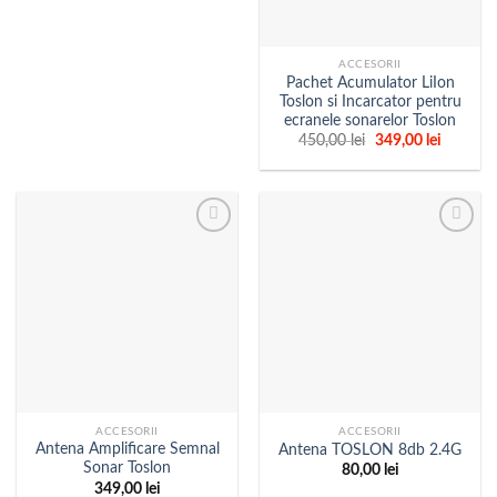
ACCESORII
Pachet Acumulator LiIon
Toslon si Incarcator pentru
ecranele sonarelor Toslon
Prețul
Prețul
450,00
lei
349,00
lei
inițial
curent
a
este:
fost:
349,00 l
450,00 lei.
ACCESORII
ACCESORII
Antena Amplificare Semnal
Antena TOSLON 8db 2.4G
Sonar Toslon
80,00
lei
349,00
lei