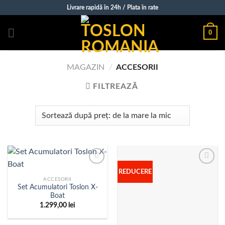
Sări
Livrare rapidă în 24h / Plata în rate
la
conținut
0
MAGAZIN
/
ACCESORII
FILTREAZĂ
REDUCERE
ACCESORII
Set Acumulatori Toslon X-
Boat
1.299,00
lei