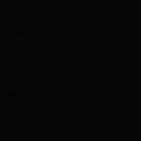
Posibilitate de plată în rate prin
.
Categorie:
Navomodele
Etichete:
navomodel
,
toslon
,
xboat
Brand:
Toslon
DESCRIERE
INFORMAȚII SUPLIMENTARE
RECENZII (0)
ÎNTREBĂRI FRECVENTE