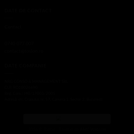
DATE DE CONTACT
Contact
0740 077 007
contact@toslon.ro
DATE COMPANIE
NRG CONSO & MANAGEMENT SRL
CUI: RO18026690
Reg. Com.: J40/17003/2005
Adresă: str. Crapului, nr. 57, Camera 1, Sector 2, Bucuresti
2026 © Toslon | Realizat de
AMC Websoft