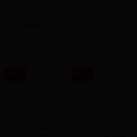
NAVOMODELE
X-Boat Toslon Brushless
7.999,00
lei
PRODUSE SIMILARE
REDUCERE
REDUCERE
ACCESORII
SONARE & GPS-URI
Pachet Acumulator LiIon
TOSLON TF640
Toslon si Incarcator pentru
Prețul
Prețul
4.599,00
lei
3.299,00
lei