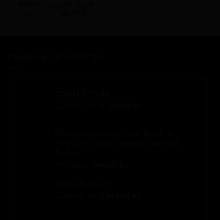
inițial
curent
ecranele sonarelor Toslon
a
este:
Prețul
Prețul
450,00
lei
349,00
lei
fost:
3.299,0
inițial
curent
4.599,00 lei.
a
este:
fost:
349,00 lei.
450,00 lei.
PRODUSE CU REDUCERI
TOSLON TF640
Prețul
Prețul
4.599,00
lei
3.299,00
lei
inițial
curent
a
este:
Pachet Acumulator LiIon Toslon si
fost:
3.299,00 lei.
Incarcator pentru ecranele sonarelor
4.599,00 lei.
Toslon
Prețul
Prețul
450,00
lei
349,00
lei
inițial
curent
TOSLON XR310
a
este:
Prețul
Prețul
2.999,00
lei
fost:
2.899,00
349,00 lei.
lei
inițial
curent
450,00 lei.
a
este: