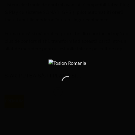
sistem electronic de control avansat. Compatibilitatea Plug
& Play cu sisteme SONAR, GPS și pilot automat îți oferă
toate funcțiile moderne într-un singur echipament.
Forma unică și mânerul cu protecție din cauciuc adaugă un
plus de confort și stil, transformând această barcă într-un
aliat de încredere pentru sesiunile tale de pescuit de top.
S-AR PUTEA SĂ-ȚI PLACĂ ȘI…
PREMIUM