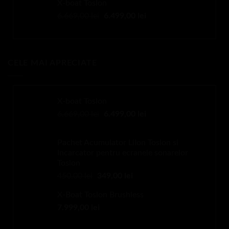
X-boat Toslon
fost:
2.899,00 lei.
Prețul
Prețul
6.669,00
lei
6.499,00
lei
2.999,00 lei.
inițial
curent
a
este:
fost:
6.499,00 lei.
6.669,00 lei.
CELE MAI APRECIATE
X-boat Toslon
Prețul
Prețul
6.669,00
lei
6.499,00
lei
inițial
curent
a
este:
Pachet Acumulator LiIon Toslon si
fost:
6.499,00 lei.
Incarcator pentru ecranele sonarelor
6.669,00 lei.
Toslon
Prețul
Prețul
450,00
lei
349,00
lei
inițial
curent
X-Boat Toslon Brushless
a
este:
7.999,00
lei
fost:
349,00 lei.
450,00 lei.