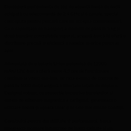
Descoperă performanța de top cu această barcă de nadă
echipată cu telecomandă de 2,4 GHz și 6 canale, special
concepută pentru pescarii care nu acceptă compromisuri.
Cu o capacitate de transport a momelii de până la 5 kg și
două buncăre controlabile separat, această barcă îți oferă o
distribuire precisă și eficientă a nadelor în orice punct al
apei.
Alimentată de o baterie Li-ion puternică de 12000
mAh/12V, barca oferă peste 4,5 ore de funcționare
continuă la viteză maximă, iar raza extinsă de control de
până la 1000 metri asigură o libertate totală de mișcare.
Designul robust, cu protecție împotriva buruienilor și
sistem de eliberare magnetică a cârligului, garantează o
utilizare fiabilă și ușoară chiar și în cele mai dificile condiții.
Construită pentru durabilitate și performanță, barca
integrează motoare industriale de înaltă calitate și un