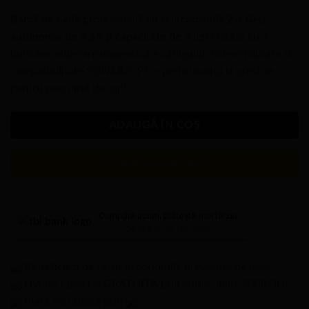
inițial
curent
Barcă de nadă profesională cu telecomandă 2.4 GHz,
a
este:
autonomie de 4,5h și capacitate de 5 kg!
Dotată cu 2
fost:
6.499,00 lei.
buncăre, eliberare magnetică a cârligului, sistem Failsafe și
6.669,00 lei.
compatibilitate SONAR/GPS – performanță și precizie
pentru pescuitul de top!
ADAUGĂ ÎN COȘ
CUMPARA ACUM
Cumpără acum, plătește mai târziu
de la 212.46 LEI / lună
Beneficiezi de retur
în condițiile prevăzute de lege.
Livrare rapida si
GRATUITA
prin curier. (min. 500RON)
Plata securizată prin