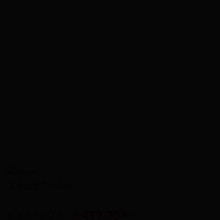
X-boat Toslon
Prețul
Prețul
6.669,00
lei
6.499,00
lei