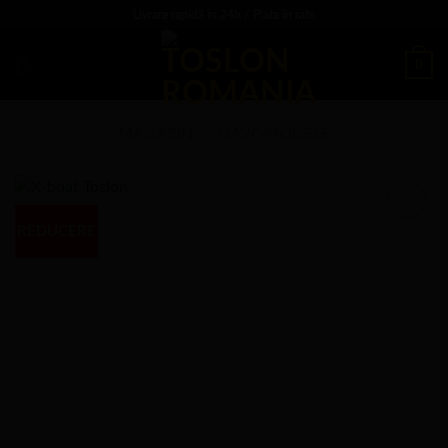
Sări
Livrare rapidă în 24h / Plata în rate
la
conținut
0
MAGAZIN
/
NAVOMODELE
REDUCERE