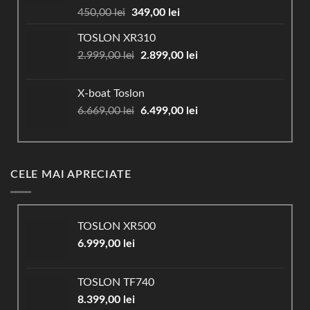
Prețul
Prețul
450,00
lei
349,00
lei
inițial
curent
TOSLON XR310
a
este:
Prețul
Prețul
2.999,00
lei
fost:
2.899,00
349,00 lei.
lei
inițial
curent
450,00 lei.
a
este:
X-boat Toslon
fost:
2.899,00 lei.
Prețul
Prețul
6.669,00
lei
6.499,00
lei
2.999,00 lei.
inițial
curent
a
este:
fost:
6.499,00 lei.
6.669,00 lei.
CELE MAI APRECIATE
TOSLON XR500
6.999,00
lei
TOSLON TF740
8.399,00
lei