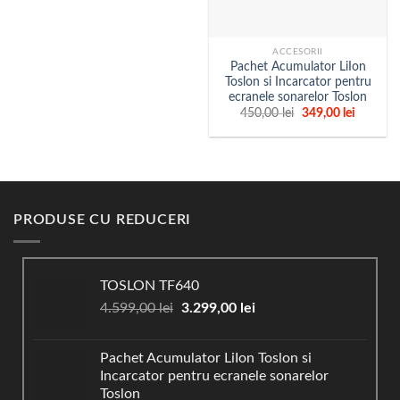
ACCESORII
Pachet Acumulator LiIon
Toslon si Incarcator pentru
ecranele sonarelor Toslon
Prețul
Prețul
450,00
lei
349,00
lei
inițial
curent
a
este:
fost:
349,00 l
450,00 lei.
PRODUSE CU REDUCERI
TOSLON TF640
Prețul
Prețul
4.599,00
lei
3.299,00
lei
inițial
curent
a
este:
Pachet Acumulator LiIon Toslon si
fost:
3.299,00 lei.
Incarcator pentru ecranele sonarelor
4.599,00 lei.
Toslon