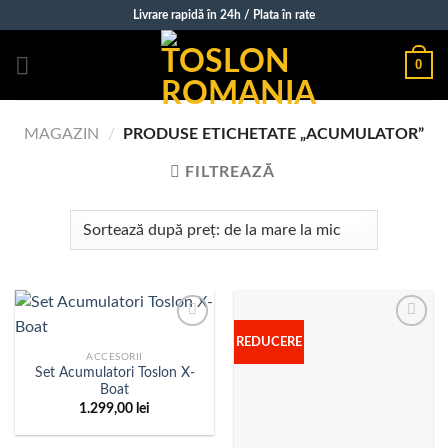
Sări
Livrare rapidă în 24h / Plata în rate
la
conținut
0
MAGAZIN
/
PRODUSE ETICHETATE „ACUMULATOR”
FILTREAZĂ
REDUCERE
ACCESORII
Set Acumulatori Toslon X-
Boat
1.299,00
lei