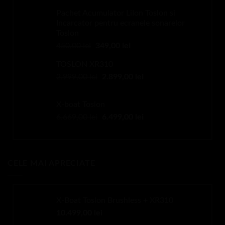
a
este:
Pachet Acumulator LiIon Toslon si
fost:
3.299,00 lei.
Incarcator pentru ecranele sonarelor
4.599,00 lei.
Toslon
Prețul
Prețul
450,00
lei
349,00
lei
inițial
curent
TOSLON XR310
a
este:
Prețul
Prețul
2.999,00
lei
fost:
2.899,00
349,00 lei.
lei
inițial
curent
450,00 lei.
a
este:
X-boat Toslon
fost:
2.899,00 lei.
Prețul
Prețul
6.669,00
lei
6.499,00
lei
2.999,00 lei.
inițial
curent
a
este:
fost:
6.499,00 lei.
6.669,00 lei.
CELE MAI APRECIATE
X-Boat Toslon Brushless + XR310
10.499,00
lei