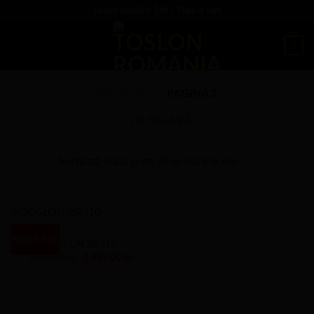
Sări
Livrare rapidă în 24h / Plata în rate
la
conținut
0
MAGAZIN
/
PAGINA 2
FILTREAZĂ
SONARE & GPS-URI
REDUCERE
TOSLON XR310
Prețul
Prețul
2.999,00
lei
2.899,00
lei
inițial
curent
a
este:
fost:
2.899,00 lei.
2.999,00 lei.