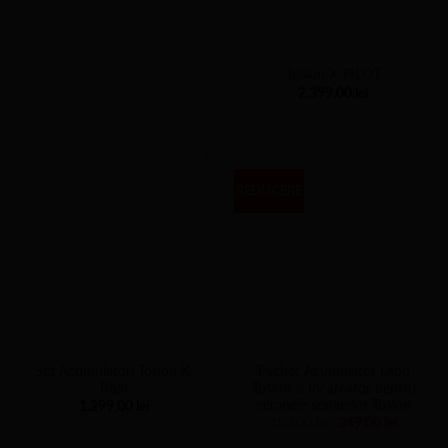
SONARE & GPS-URI
Toslon X-PILOT
2.399,00
lei
REDUCERE
ACCESORII
ACCESORII
Set Acumulatori Toslon X-
Pachet Acumulator LiIon
Boat
Toslon si Incarcator pentru
ecranele sonarelor Toslon
1.299,00
lei
Prețul
Prețul
450,00
lei
349,00
lei
inițial
curent