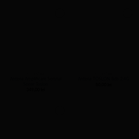
a
este:
fost:
349,00 l
450,00 lei.
ACCESORII
ACCESORII
Antena Amplificare Semnal
Antena TOSLON 8db 2.4G
Sonar Toslon
80,00
lei
349,00
lei